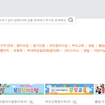
수막 전체
|
원아모집
|
평가인증
|
부모참여수업
|
부모교육
|
생일
|
졸업
롱잔치
|
운동회
|
무대배경/발표회(음악회)
|
크리스마스
|
명절
|
어린이
모참여수업현수막-03
부모교육현수막-03
졸업/수