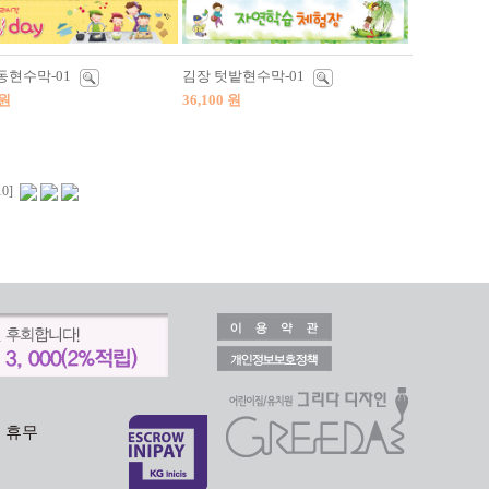
현수막-01
김장 텃밭현수막-01
 원
36,100 원
10]
일 휴무