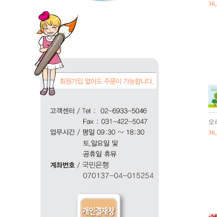
36
오
36