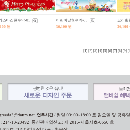
리스마스현수막-01
어린이날현수막-03
요리활동
,100 원
36,100 원
36,100
[1]
[2]
[3]
[4]
[5]
[6]
[7]
[8]
[9]
[
 : greeda3@daum.net
/ 평일 09: 00~18:00 토,일요일 및 공휴
업무시간
 :
214-13-20492
통신판매업신고: 제 2015-서울서초-0650 호
 613호 그리다디자인 대표 : 황문상