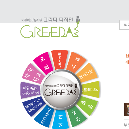
현
재
부