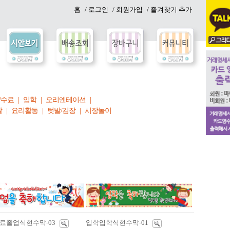
홈
/ 로그인
/ 회원가입
/ 즐겨찾기 추가
/수료
|
입학
|
오리엔테이션
|
날
|
요리활동
|
텃밭/김장
|
시장놀이
료졸업식현수막-03
입학입학식현수막-01