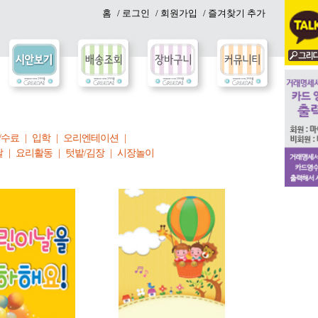
홈
/ 로그인
/ 회원가입
/ 즐겨찾기 추가
/수료
|
입학
|
오리엔테이션
|
날
|
요리활동
|
텃밭/김장
|
시장놀이