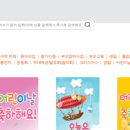
수막 전체
|
원아모집
|
평가인증
|
부모참여수업
|
부모교육
|
생일
|
졸업
롱잔치
|
운동회
|
무대배경/발표회(음악회)
|
크리스마스
|
명절
|
어린이