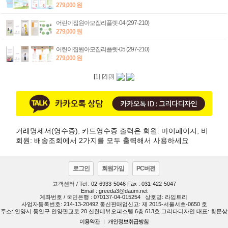
279,000 원
어린이집원아모집리플렛-04 (297-210)
279,000 원
어린이집원아모집리플렛-05 (297-210)
279,000 원
[1]
[2]
[3]
거래명세서(영수증), 카드영수증 출력은 회원: 마이페이지, 비
회원: 배송조회에서 2가지를 모두 출력해서 사용하세요
로그인
회원가입
PC버전
고객센터 / Tel : 02-6933-5046 Fax : 031-422-5047
Email : greeda3@daum.net
계좌번호 / 국민은행 : 070137-04-015254
상호명: 라임트리
사업자등록번호: 214-13-20492 통신판매업신고: 제 2015-서울서초-0650 호
주소: 안양시 동안구 안양판교로 20 신한데뷰오피스텔 6층 613호 그리다디자인 대표: 황문상
이용약관
|
개인정보취급방침