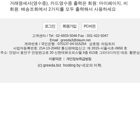
거래명세서(영수증), 카드영수증 출력은 회원: 마이페이지, 비
회원: 배송조회에서 2가지를 모두 출력해서 사용하세요
로그인
회원가입
PC버전
고객센터 / Tel : 02-6933-5046 Fax : 031-422-5047
Email : greeda3@daum.net
계좌번호 / 국민은행 : 070137-04-015254
상호명: 라임트리
사업자등록번호: 214-13-20492 통신판매업신고: 제 2015-서울서초-0650 호
주소: 안양시 동안구 안양판교로 20 신한데뷰오피스텔 6층 613호 그리다디자인 대표: 황문상
이용약관
|
개인정보취급방침
(c) greeda.biz hosting by 네모의 미학.