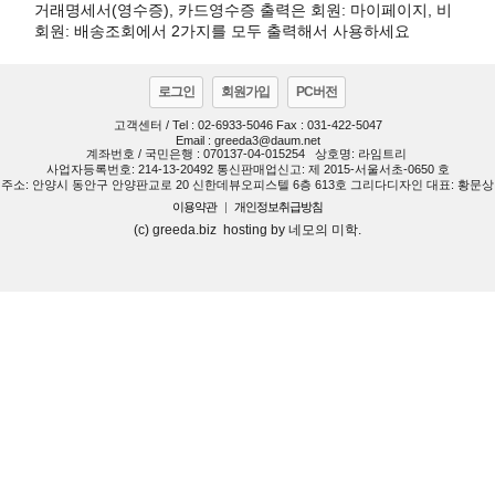
거래명세서(영수증), 카드영수증 출력은 회원: 마이페이지, 비
회원: 배송조회에서 2가지를 모두 출력해서 사용하세요
로그인
회원가입
PC버전
고객센터 / Tel : 02-6933-5046 Fax : 031-422-5047
Email : greeda3@daum.net
계좌번호 / 국민은행 : 070137-04-015254
상호명: 라임트리
사업자등록번호: 214-13-20492 통신판매업신고: 제 2015-서울서초-0650 호
주소: 안양시 동안구 안양판교로 20 신한데뷰오피스텔 6층 613호 그리다디자인 대표: 황문상
이용약관
|
개인정보취급방침
(c) greeda.biz hosting by 네모의 미학.