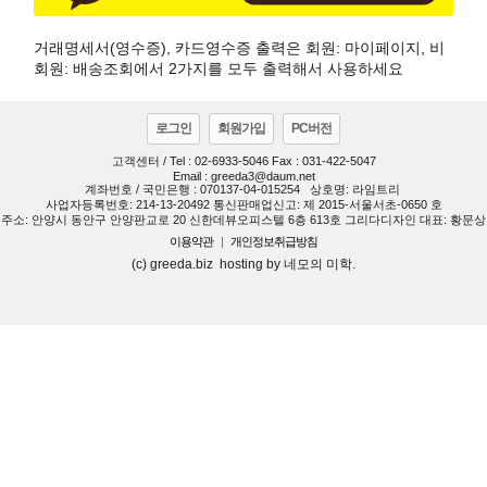
거래명세서(영수증), 카드영수증 출력은 회원: 마이페이지, 비
회원: 배송조회에서 2가지를 모두 출력해서 사용하세요
로그인
회원가입
PC버전
고객센터 / Tel : 02-6933-5046 Fax : 031-422-5047
Email : greeda3@daum.net
계좌번호 / 국민은행 : 070137-04-015254
상호명: 라임트리
사업자등록번호: 214-13-20492 통신판매업신고: 제 2015-서울서초-0650 호
주소: 안양시 동안구 안양판교로 20 신한데뷰오피스텔 6층 613호 그리다디자인 대표: 황문상
이용약관
|
개인정보취급방침
(c) greeda.biz hosting by 네모의 미학.