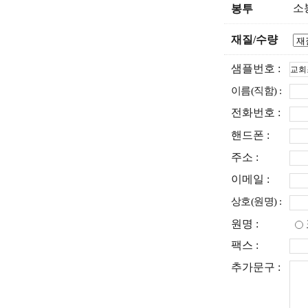
소봉
봉투
재질/수량
샘플번호 :
이름(직함) :
전화번호 :
핸드폰 :
주소 :
이메일 :
상호(원명) :
원명 :
팩스 :
추가문구 :