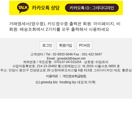
거래명세서(영수증), 카드영수증 출력은 회원: 마이페이지, 비
회원: 배송조회에서 2가지를 모두 출력해서 사용하세요
로그인
회원가입
PC버전
고객센터 / Tel : 02-6933-5046 Fax : 031-422-5047
Email : greeda3@daum.net
계좌번호 / 국민은행 : 070137-04-015254
상호명: 라임트리
사업자등록번호: 214-13-20492 통신판매업신고: 제 2015-서울서초-0650 호
주소: 안양시 동안구 안양판교로 20 신한데뷰오피스텔 6층 613호 그리다디자인 대표: 황문상
이용약관
|
개인정보취급방침
(c) greeda.biz hosting by 네모의 미학.