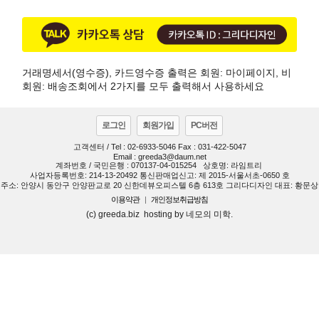
거래명세서(영수증), 카드영수증 출력은 회원: 마이페이지, 비
회원: 배송조회에서 2가지를 모두 출력해서 사용하세요
로그인
회원가입
PC버전
고객센터 / Tel : 02-6933-5046 Fax : 031-422-5047
Email : greeda3@daum.net
계좌번호 / 국민은행 : 070137-04-015254
상호명: 라임트리
사업자등록번호: 214-13-20492 통신판매업신고: 제 2015-서울서초-0650 호
주소: 안양시 동안구 안양판교로 20 신한데뷰오피스텔 6층 613호 그리다디자인 대표: 황문상
이용약관
|
개인정보취급방침
(c) greeda.biz hosting by 네모의 미학.