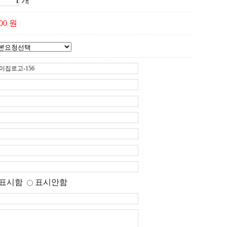
개
200 원
표시함
표시안함