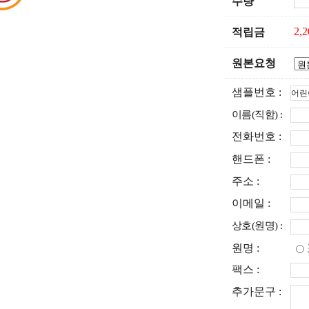
수량
2,
적립금
원본요청
샘플번호 :
이름(직함) :
전화번호 :
핸드폰 :
주소 :
이메일 :
상호(원명) :
원명 :
팩스 :
추가문구 :