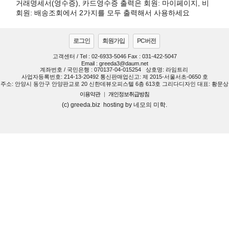
거래명세서(영수증), 카드영수증 출력은 회원: 마이페이지, 비
회원: 배송조회에서 2가지를 모두 출력해서 사용하세요
로그인
회원가입
PC버전
고객센터 / Tel : 02-6933-5046 Fax : 031-422-5047
Email : greeda3@daum.net
계좌번호 / 국민은행 : 070137-04-015254
상호명: 라임트리
사업자등록번호: 214-13-20492 통신판매업신고: 제 2015-서울서초-0650 호
주소: 안양시 동안구 안양판교로 20 신한데뷰오피스텔 6층 613호 그리다디자인 대표: 황문상
이용약관
|
개인정보취급방침
(c) greeda.biz hosting by 네모의 미학.